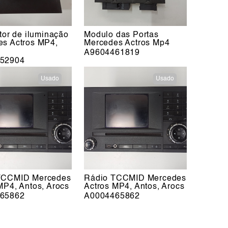
ptor de iluminação
Modulo das Portas
es Actros MP4,
Mercedes Actros Mp4
A9604461819
52904
Usado
Usado
TCCMID Mercedes
Rádio TCCMID Mercedes
MP4, Antos, Arocs
Actros MP4, Antos, Arocs
65862
A0004465862