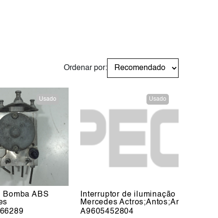
Ordenar por:
Usado
Usado
, Bomba ABS
Interruptor de iluminação
es
Mercedes Actros;Antos;Ar
66289
A9605452804