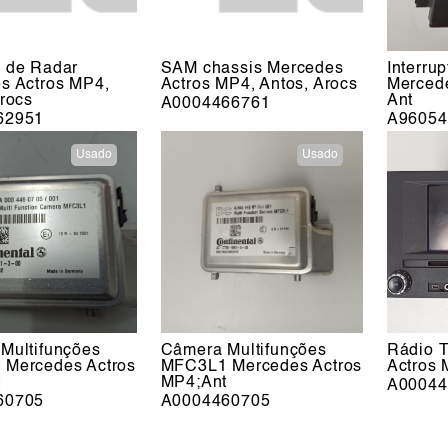
 de Radar
SAM chassis Mercedes
Interru
s Actros MP4,
Actros MP4, Antos, Arocs
Merced
Arocs
Ant
A0004466761
62951
A96054
Usado
Usado
Multifunções
Câmera Multifunções
Rádio 
Mercedes Actros
MFC3L1 Mercedes Actros
Actros 
t
MP4;Ant
A00044
60705
A0004460705