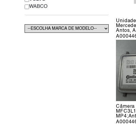
WABCO
Unidade
Mercede
Antos, 
A00044
Câmera 
MFC3L1 
MP4;An
A00044