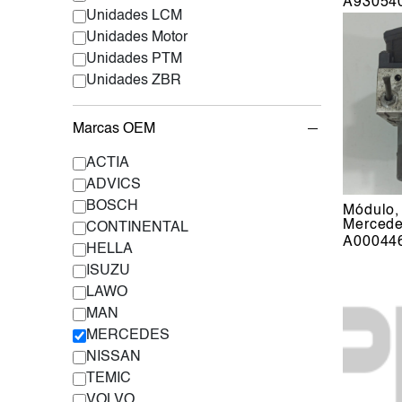
A93054
Unidades LCM
Unidades Motor
Unidades PTM
Unidades ZBR
Marcas OEM
ACTIA
ADVICS
BOSCH
Módulo
Merced
CONTINENTAL
A00044
HELLA
ISUZU
LAWO
MAN
MERCEDES
NISSAN
TEMIC
VOLVO