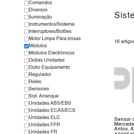
Comandos
Diversos
Sist
Iluminação
Instrumentos/Sistema
Interruptores/Botões
Motor Limpa Pára-brisas
16 artigo
Módulos
Módulos Electrónicos
Outras Unidades
Outro Equipamento
Regulador
Relés
Sensores
Sist. Arranque
Unidades ABS/EBS
Unidades ECAS/ECS
Unidades ELC
Sensor 
Mercede
Unidades FFR
Antos, 
Unidades FR