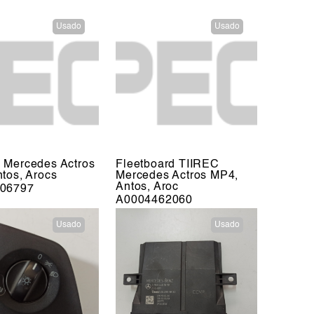
Usado
Usado
 Mercedes Actros
Fleetboard TIIREC
tos, Arocs
Mercedes Actros MP4,
Antos, Aroc
06797
A0004462060
Usado
Usado