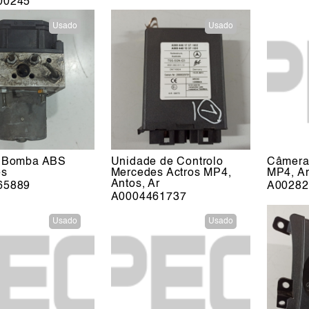
00245
Usado
Usado
, Bomba ABS
Unidade de Controlo
Câmera
es
Mercedes Actros MP4,
MP4, An
Antos, Ar
65889
A00282
A0004461737
Usado
Usado