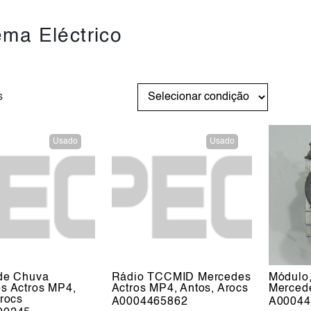
ema Eléctrico
s
Usado
Usado
de Chuva
Rádio TCCMID Mercedes
Módulo
s Actros MP4,
Actros MP4, Antos, Arocs
Merced
Arocs
A0004465862
A00044