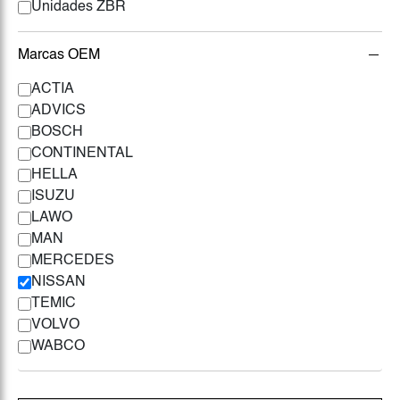
Unidades ZBR
Marcas OEM
ACTIA
ADVICS
BOSCH
CONTINENTAL
HELLA
ISUZU
LAWO
MAN
MERCEDES
NISSAN
TEMIC
VOLVO
WABCO