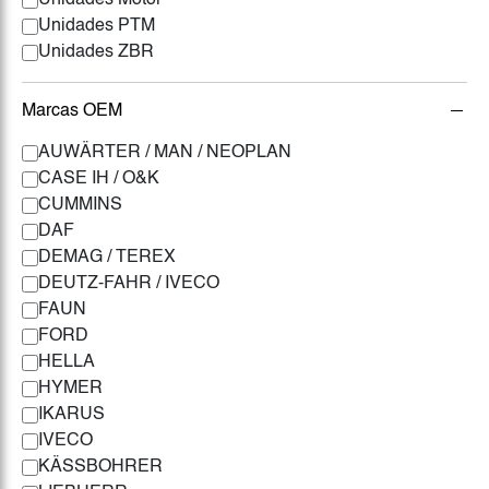
Unidades Motor
Unidades PTM
Unidades ZBR
Marcas OEM
AUWÄRTER / MAN / NEOPLAN
CASE IH / O&K
CUMMINS
DAF
DEMAG / TEREX
DEUTZ-FAHR / IVECO
FAUN
FORD
HELLA
HYMER
IKARUS
IVECO
KÄSSBOHRER