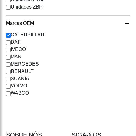
Unidades PTM
Unidades ZBR
Marcas OEM
CATERPILLAR
DAF
IVECO
MAN
MERCEDES
RENAULT
SCANIA
VOLVO
WABCO
SOBRE NÓS
SIGA-NOS