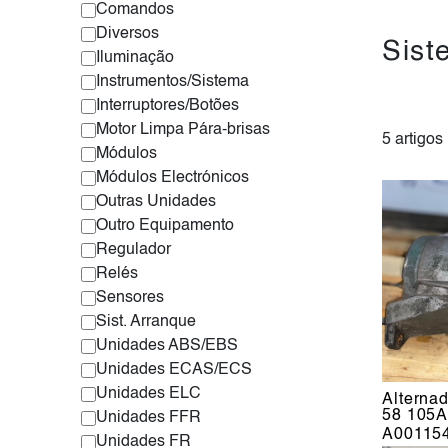
Comandos
Diversos
Sist
Iluminação
Instrumentos/Sistema
Interruptores/Botões
Motor Limpa Pára-brisas
5 artigos
Módulos
Módulos Electrónicos
Outras Unidades
Outro Equipamento
Regulador
Relés
Sensores
Sist. Arranque
Unidades ABS/EBS
Unidades ECAS/ECS
Unidades ELC
Alterna
58 105A
Unidades FFR
A00115
Unidades FR