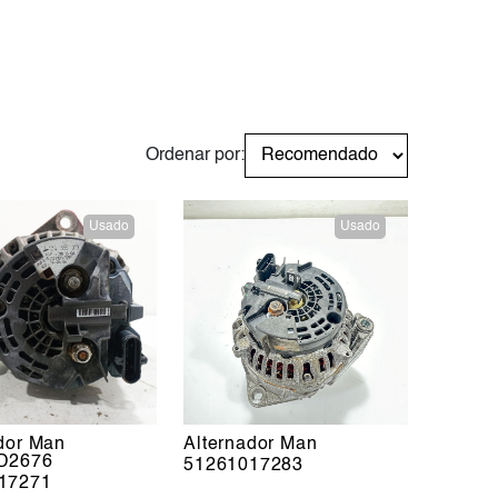
Ordenar por:
Usado
Usado
dor Man
Alternador Man
D2676
51261017283
17271