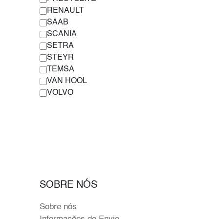
RENAULT
SAAB
SCANIA
SETRA
STEYR
TEMSA
VAN HOOL
VOLVO
SOBRE NÓS
Sobre nós