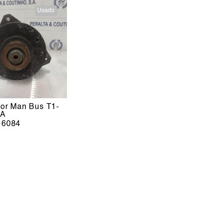
Usado
dor Man Bus T1-
0A
16084