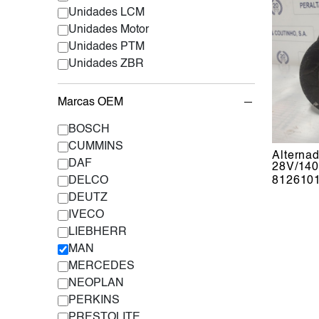
Unidades LCM
Unidades Motor
Unidades PTM
Unidades ZBR
Marcas OEM
BOSCH
CUMMINS
Alterna
DAF
28V/14
812610
DELCO
DEUTZ
IVECO
LIEBHERR
MAN
MERCEDES
NEOPLAN
PERKINS
PRESTOLITE