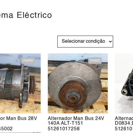
ema Eléctrico
Usado
Usado
dor Man Bus 28V
Alternador Man Bus 24V
Alterna
140A ALT-T151
D0834;
45002
51261017258
512610