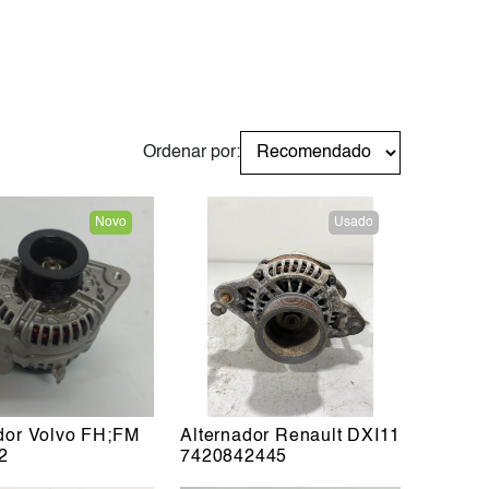
Ordenar por:
Novo
Usado
dor Volvo FH;FM
Alternador Renault DXI11
2
7420842445