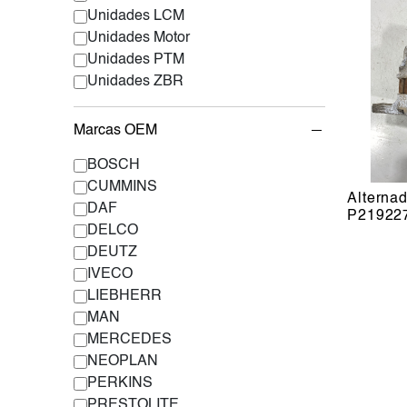
Unidades LCM
Unidades Motor
Unidades PTM
Unidades ZBR
Marcas OEM
BOSCH
CUMMINS
Alterna
DAF
P21922
DELCO
DEUTZ
IVECO
LIEBHERR
MAN
MERCEDES
NEOPLAN
PERKINS
PRESTOLITE