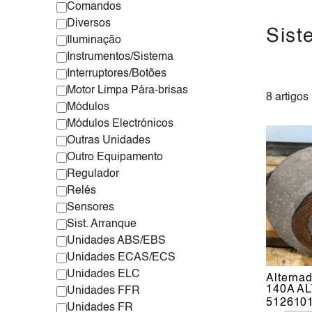
Comandos
Diversos
Sist
Iluminação
Instrumentos/Sistema
Interruptores/Botões
Motor Limpa Pára-brisas
8 artigos
Módulos
Módulos Electrónicos
Outras Unidades
Outro Equipamento
Regulador
Relés
Sensores
Sist. Arranque
Unidades ABS/EBS
Unidades ECAS/ECS
Unidades ELC
Alterna
140A AL
Unidades FFR
512610
Unidades FR