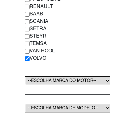
RENAULT
SAAB
SCANIA
SETRA
STEYR
TEMSA
VAN HOOL
VOLVO