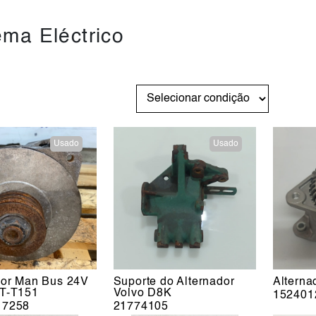
ema Eléctrico
Usado
Usado
dor Man Bus 24V
Suporte do Alternador
Alterna
T-T151
Volvo D8K
152401
17258
21774105