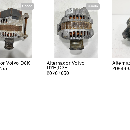
Usado
Usado
dor Volvo D8K
Alternador Volvo
Alterna
D7E;D7F
755
208493
20707050