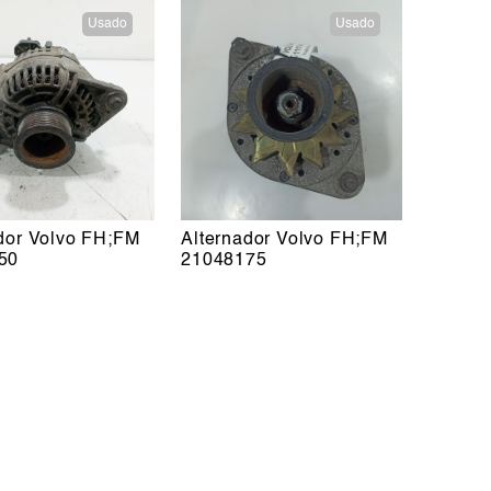
Usado
Usado
dor Volvo FH;FM
Alternador Volvo FH;FM
50
21048175