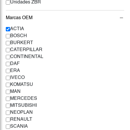
Unidades ZBR
Marcas OEM
ACTIA
BOSCH
BURKERT
CATERPILLAR
CONTINENTAL
DAF
ERA
IVECO
KOMATSU
MAN
MERCEDES
MITSUBISHI
NEOPLAN
RENAULT
SCANIA