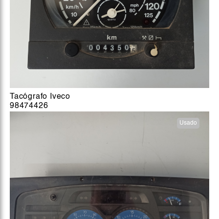
Tacógrafo Iveco
98474426
Usado