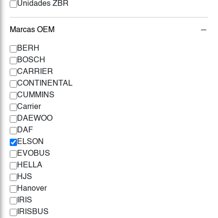
Unidades ZBR
Marcas OEM
BERH
BOSCH
CARRIER
CONTINENTAL
CUMMINS
Carrier
DAEWOO
DAF
ELSON
EVOBUS
HELLA
HJS
Hanover
IRIS
IRISBUS