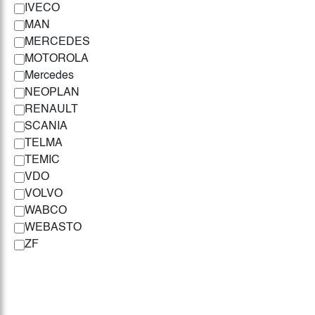
IVECO
MAN
MERCEDES
MOTOROLA
Mercedes
NEOPLAN
RENAULT
SCANIA
TELMA
TEMIC
VDO
VOLVO
WABCO
WEBASTO
ZF