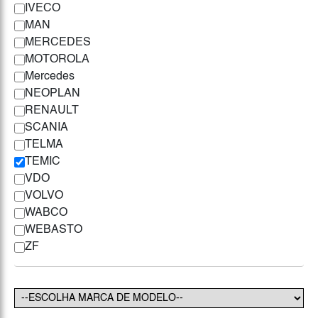
IVECO
MAN
MERCEDES
MOTOROLA
Mercedes
NEOPLAN
RENAULT
SCANIA
TELMA
TEMIC
VDO
VOLVO
WABCO
WEBASTO
ZF