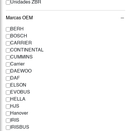
Unidades ZBR
Marcas OEM
BERH
BOSCH
CARRIER
CONTINENTAL
CUMMINS
Carrier
DAEWOO
DAF
ELSON
EVOBUS
HELLA
HJS
Hanover
IRIS
IRISBUS