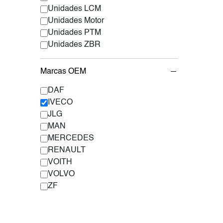
Unidades LCM
Unidades Motor
Unidades PTM
Unidades ZBR
Marcas OEM
DAF
IVECO
JLG
MAN
MERCEDES
RENAULT
VOITH
VOLVO
ZF