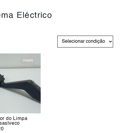
ema Eléctrico
Usado
tor do Limpa
isasIveco
20