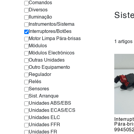
Comandos
Diversos
Sist
Iluminação
Instrumentos/Sistema
Interruptores/Botões
Motor Limpa Pára-brisas
1 artigos
Módulos
Módulos Electrónicos
Outras Unidades
Outro Equipamento
Regulador
Relés
Sensores
Sist. Arranque
Unidades ABS/EBS
Unidades ECAS/ECS
Unidades ELC
Interrup
Pára-br
Unidades FFR
994505
Unidades FR