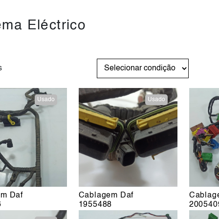
ema Eléctrico
s
Usado
Usado
em Daf
Cablagem Daf
Cablag
6
1955488
200540