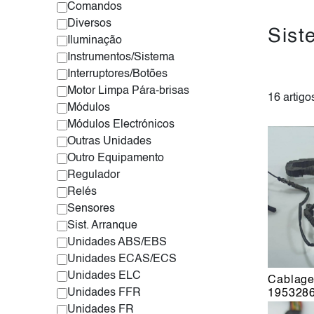
Comandos
Diversos
Sist
Iluminação
Instrumentos/Sistema
Interruptores/Botões
Motor Limpa Pára-brisas
16 artigo
Módulos
Módulos Electrónicos
Outras Unidades
Outro Equipamento
Regulador
Relés
Sensores
Sist. Arranque
Unidades ABS/EBS
Unidades ECAS/ECS
Unidades ELC
Cablag
Unidades FFR
195328
Unidades FR