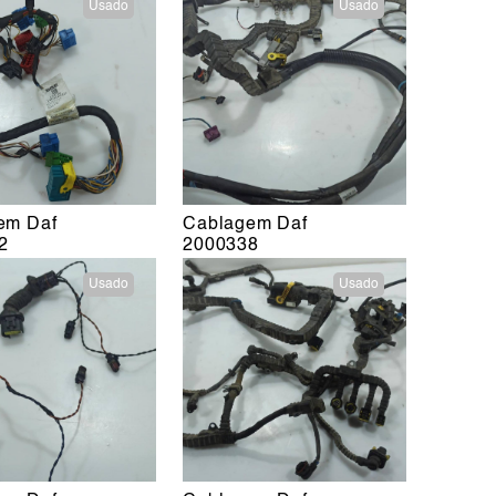
Usado
Usado
em Daf
Cablagem Daf
2
2000338
Usado
Usado