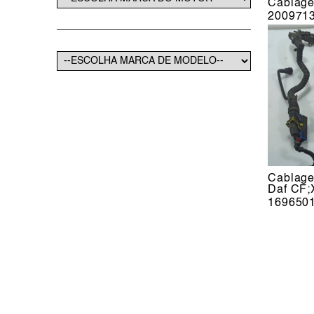
Cablag
200971
Cablage
Daf CF;
169650