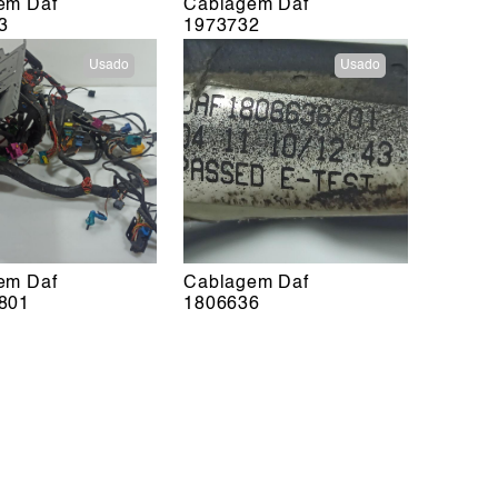
em Daf
Cablagem Daf
3
1973732
Usado
Usado
em Daf
Cablagem Daf
801
1806636