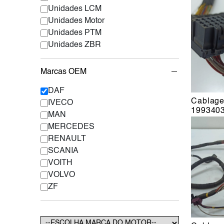
Unidades LCM
Unidades Motor
Unidades PTM
Unidades ZBR
Marcas OEM
DAF
Cablag
IVECO
199340
MAN
MERCEDES
RENAULT
SCANIA
VOITH
VOLVO
ZF