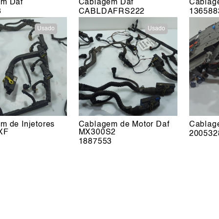
em Daf
Cablagem Daf
Cablag
3
CABLDAFRS222
136588
Usado
Usado
m de Injetores
Cablagem de Motor Daf
Cablag
XF
MX300S2
200532
1
1887553