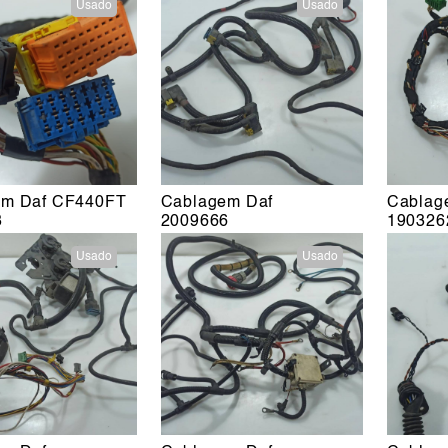
Usado
Usado
em Daf CF440FT
Cablagem Daf
Cablag
3
2009666
190326
Usado
Usado