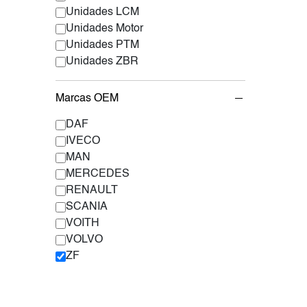
Unidades LCM
Unidades Motor
Unidades PTM
Unidades ZBR
Marcas OEM
DAF
IVECO
MAN
MERCEDES
RENAULT
SCANIA
VOITH
VOLVO
ZF