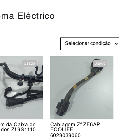
ema Eléctrico
Usado
Usado
m da Caixa de
Cablagem Zf ZF6AP-
ades Zf 9S1110
ECOLIFE
6029039060