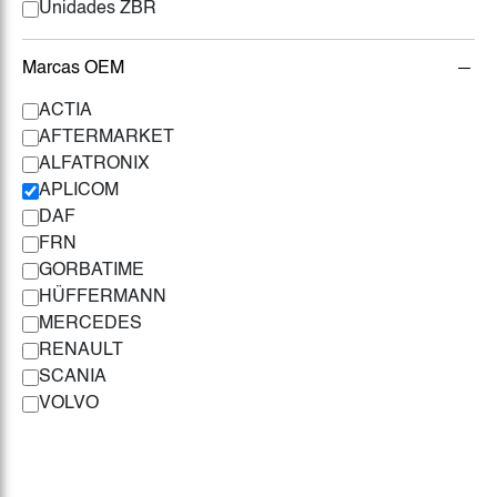
Unidades ZBR
Marcas OEM
ACTIA
AFTERMARKET
ALFATRONIX
APLICOM
DAF
FRN
GORBATIME
HÜFFERMANN
MERCEDES
RENAULT
SCANIA
VOLVO