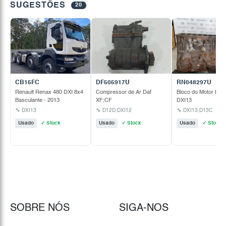
SUGESTÕES
20
CB15FC
DF505917U
RN048297U
Renault Renax 480 DXI 8x4
Compressor de Ar Daf
Bloco do Motor Rena
Basculante - 2013
XF;CF
DXI13
🔧 DXI13
🔧 D12D;DXI12
🔧 DXI13;D13C
Usado
✓ Stock
Usado
✓ Stock
Usado
✓ Stock
SOBRE NÓS
SIGA-NOS