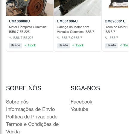
CM100686U
CM361605U
CM896361U
Motor Completo Cummins
Cabeça do Motor com
Bloco do Motor Cu
ISB6.7 E5.225
Válvulas Cummins ISB6.7
ISB 6.7
🔧 ISB6.7 E5.225
🔧 ISB6.7;QSB6.7
🔧 ISB6.7
Usado
✓ Stock
Usado
✓ Stock
Usado
✓ Stock
SOBRE NÓS
SIGA-NOS
Sobre nós
Facebook
Informações de Envio
Youtube
Política de Privacidade
Termos e Condições de
Venda