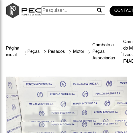
CONTAC
Cam
Cambota e
Página
do M
Peças
Pesados
Motor
Peças
inicial
Ivec
Associadas
F4A