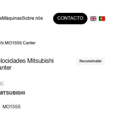
s
Máquinas
Sobre nós
CONTACTO
ishi MO15S5 Canter
locidades Mitsubishi
Reconstruído
nter
RC
 MITSUBISHI
MO15S5