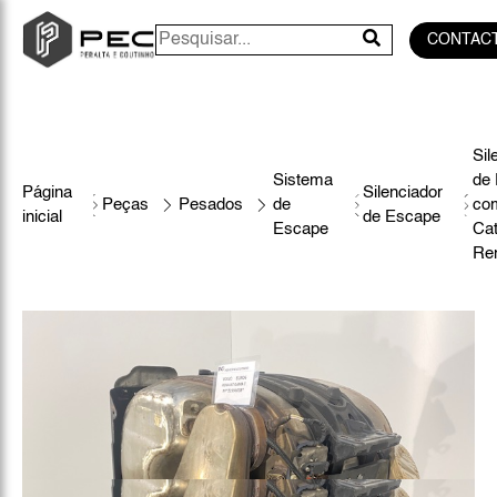
CONTAC
Sil
Sistema
de
Página
Silenciador
Peças
Pesados
de
co
inicial
de Escape
Escape
Cat
Ren