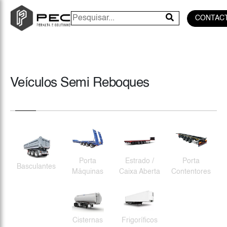
CONTAC
Veículos Semi Reboques
Porta
Estrado /
Porta
Basculantes
Máquinas
Caixa Aberta
Contentores
Cisternas
Frigoríficos