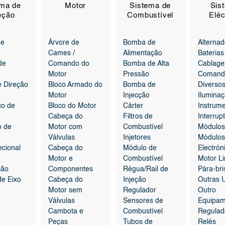
ema de
Motor
Sistema de
Sis
eção
Combustível
Eléc
de
Árvore de
Bomba de
Alternad
Cames /
Alimentação
Baterias
de
Comando do
Bomba de Alta
Cablage
Motor
Pressão
Comand
e Direção
Bloco Armado do
Bomba de
Diverso
Motor
Injecção
Ilumina
co de
Bloco do Motor
Cárter
Instrum
Cabeça do
Filtros de
Interrup
o de
Motor com
Combustível
Módulos
Válvulas
Injetores
Módulos
ecional
Cabeça do
Módulo de
Electrón
Motor e
Combustível
Motor L
ção
Componentes
Régua/Rail de
Pára-bri
e Eixo
Cabeça do
Injeção
Outras 
Motor sem
Regulador
Outro
Válvulas
Sensores de
Equipam
Cambota e
Combustível
Regulad
Peças
Tubos de
Relés