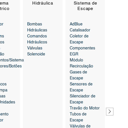
tema
Hidráulica
Sistema de
Siste
trico
Escape
Trav
or
Bombas
AdBlue
Afinador
Hidráulicas
Catalisador
Travão
ns
Comandos
Coletor de
Maxila d
os
Hidráulicos
Escape
Pinça d
s
Válvulas
Componentes
Disco
ção
Solenoide
EGR
Retarde
entos/Sistema
Módulo
Sensore
tores/Botões
Recirculação
Travag
Gases de
Válvulas
Escape
Travag
icos
Sensores de
impa
Escape
sas
Silenciador de
Unidades
Escape
Travão do Motor
ento
Tubos de
or
Escape
Válvulas de