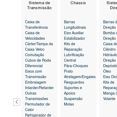
tura de
Sistema de
Chassis
Sist
iões
Transmissão
Dir
Caixa de
Barras
Barras 
e
Transferência
Longitudinais
Direção
ração
Caixa de
Eixo Auxiliar
Bomba 
o de
Velocidades
Estabilizador
Direção
Cárter/Tampa da
Kits de
Caixa d
Caixa Veloc
Reparação
Cilindro
s e
Comutação
Lubrificação
Hidráuli
de
Cubos de Roda
Central
Direção
Diferencial
Pára-Choques
Depósit
são de
Eixos com
Prato
Óleo
Transmissão
Atrelagem/Engates
Eixo Dir
Embraiagem
Resguardos
Kits de
Intarder/Retarder
Suportes e
Repara
Outras
Apoios
Manga d
Transmissões
Suspensão
Volante
Permutador de
Molas
Calor
Refrigerador de