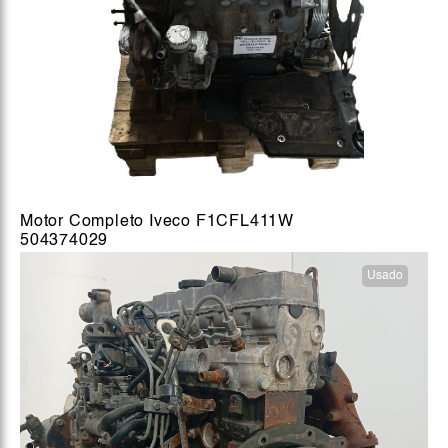
Motor Completo Iveco F1CFL411W
504374029
Usado