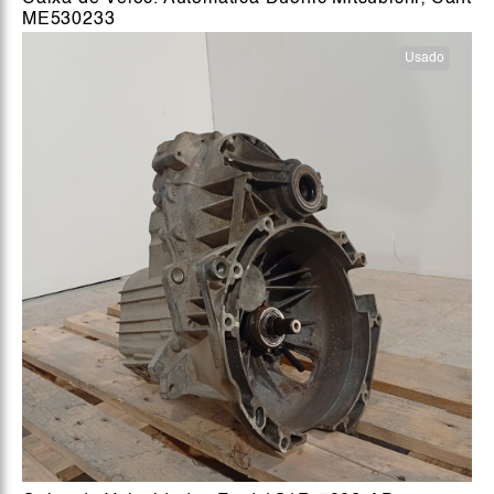
ME530233
Usado