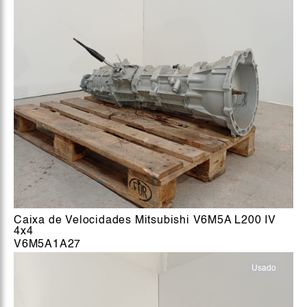
Caixa de Velocidades Mitsubishi V6M5A L200 IV
4x4
V6M5A1A27
Usado