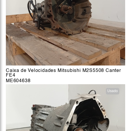
Caixa de Velocidades Mitsubishi M2S5508 Canter
FE4
ME604638
Usado