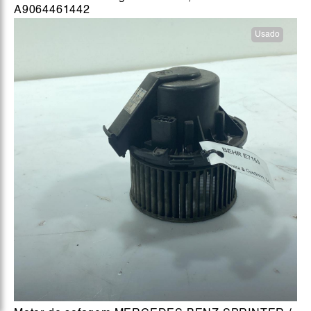
A9064461442
Usado