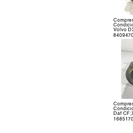
Compres
Condic
Volvo D
840947
Compres
Condic
Daf CF;
168517