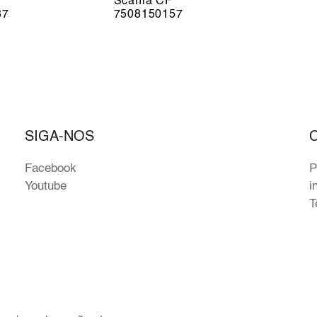
Scania CF
37
7508150157
SIGA-NOS
Facebook
P
Youtube
i
T