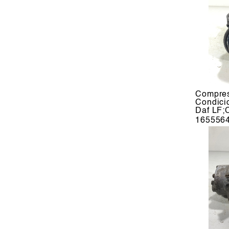
Compres
Condic
Daf LF;
165556