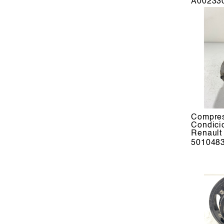
A00233
Compres
Condic
Renault
501048