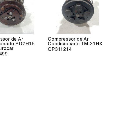
ssor de Ar
Compressor de Ar
ionado SD7H15
Condicionado TM-31HX
urocar
QP311214
499