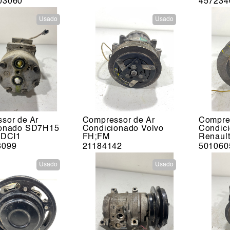
03060
457234
Usado
Usado
sor de Ar
Compressor de Ar
Compre
ionado SD7H15
Condicionado Volvo
Condic
 DCI1
FH;FM
Renault
3099
21184142
501060
Usado
Usado