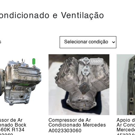
ondicionado e Ventilação
s
Usado
sor de Ar
Compressor de Ar
Apoio 
onado Bock
Condicionado Mercedes
Ar Con
560K R134
Merced
A0023303060