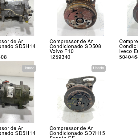
sor de Ar
Compressor de Ar
Compre
ionado SD5H14
Condicionado SD508
Condic
Volvo F10
Iveco E
508
1259340
504046
Usado
Usado
sor de Ar
Compressor de Ar
ionado SD5H14
Condicionado SD7H15