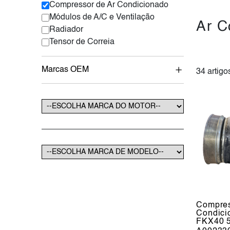
Compressor de Ar Condicionado
Módulos de A/C e Ventilação
Ar C
Radiador
Tensor de Correia
Marcas OEM
34 artigo
Compres
Condici
FKX40 