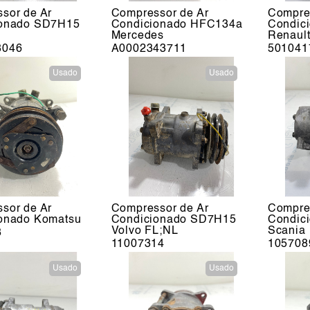
sor de Ar
Compressor de Ar
Compre
ionado SD7H15
Condicionado HFC134a
Condic
Mercedes
Renault
8046
A0002343711
501041
Usado
Usado
sor de Ar
Compressor de Ar
Compre
onado Komatsu
Condicionado SD7H15
Condic
Volvo FL;NL
Scania
3
11007314
105708
Usado
Usado