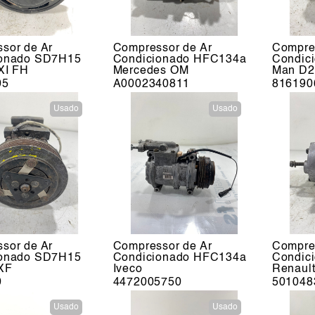
sor de Ar
Compressor de Ar
Compre
ionado SD7H15
Condicionado HFC134a
Condic
XI FH
Mercedes OM
Man D2
05
A0002340811
816190
Usado
Usado
sor de Ar
Compressor de Ar
Compre
ionado SD7H15
Condicionado HFC134a
Condic
XF
Iveco
Renault
0
4472005750
501048
Usado
Usado