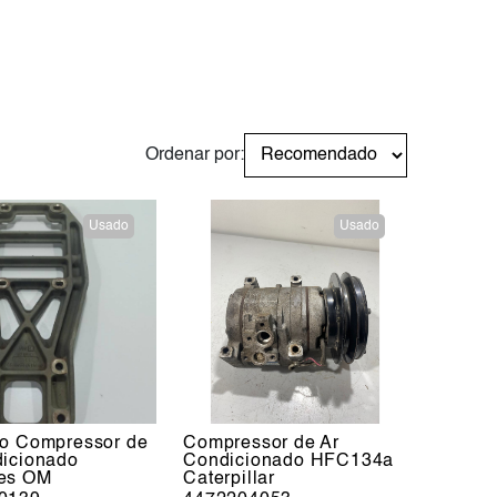
Ordenar por:
Usado
Usado
do Compressor de
Compressor de Ar
dicionado
Condicionado HFC134a
es OM
Caterpillar