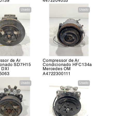
0139
4472204053
Usado
Usado
ssor de Ar
Compressor de Ar
ionado SD7H15
Condicionado HFC134a
 DXI
Mercedes OM
5063
A4722300111
Usado
Usado