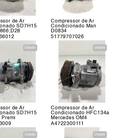
ssor de Ar
Compressor de Ar
ionado SD7H15
Condicionado Man
866;D28
D0834
66012
51779707026
Usado
Usado
ssor de Ar
Compressor de Ar
ionado SD7H15
Condicionado HFC134a
 Premi
Mercedes OM4
3009
A4722300111
Usado
Usado