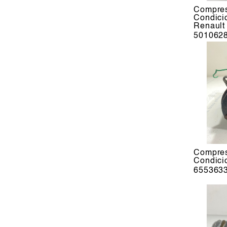
Compres
Condic
Renault
501062
Compres
Condici
655363