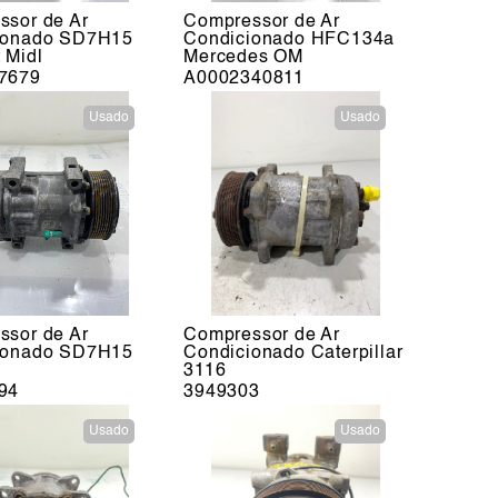
ssor de Ar
Compressor de Ar
ionado SD7H15
Condicionado HFC134a
 Midl
Mercedes OM
7679
A0002340811
Usado
Usado
ssor de Ar
Compressor de Ar
ionado SD7H15
Condicionado Caterpillar
3116
94
3949303
Usado
Usado