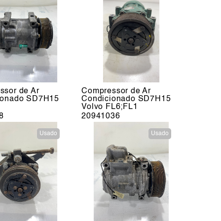
ssor de Ar
Compressor de Ar
ionado SD7H15
Condicionado SD7H15
Volvo FL6;FL1
8
20941036
Usado
Usado