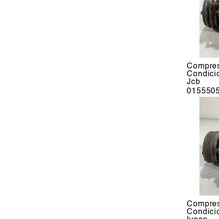
Compres
Condic
Jcb
015550
Compres
Condic