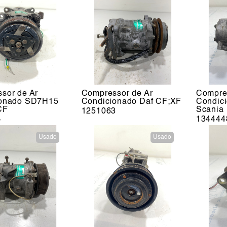
sor de Ar
Compressor de Ar
Compre
ionado SD7H15
Condicionado Daf CF;XF
Condic
CF
Scania
1251063
4
134444
Usado
Usado