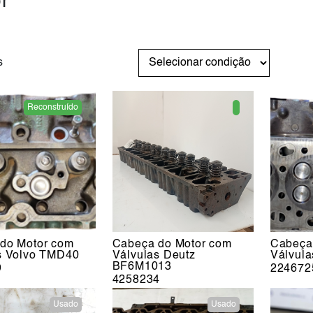
r
s
Reconstruído
do Motor com
Cabeça do Motor com
Cabeça
s Volvo TMD40
Válvulas Deutz
Válvul
BF6M1013
9
224672
4258234
Usado
Usado