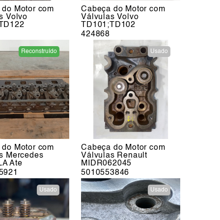
 do Motor com
Cabeça do Motor com
s Volvo
Válvulas Volvo
TD122
TD101;TD102
424868
Reconstruído
Usado
 do Motor com
Cabeça do Motor com
as Mercedes
Válvulas Renault
A Ate
MIDR062045
5921
5010553846
Usado
Usado