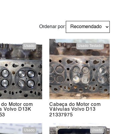
Ordenar por:
Usado
Usado Testado
 do Motor com
Cabeça do Motor com
as Volvo D13K
Válvulas Volvo D13
53
21337975
Usado
Usado