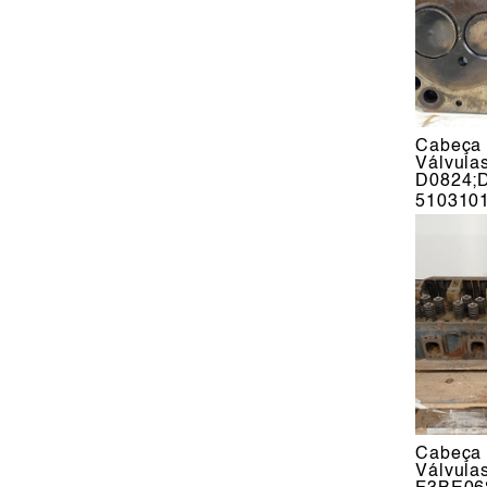
Cabeça 
Válvula
D0824;
510310
Cabeça 
Válvula