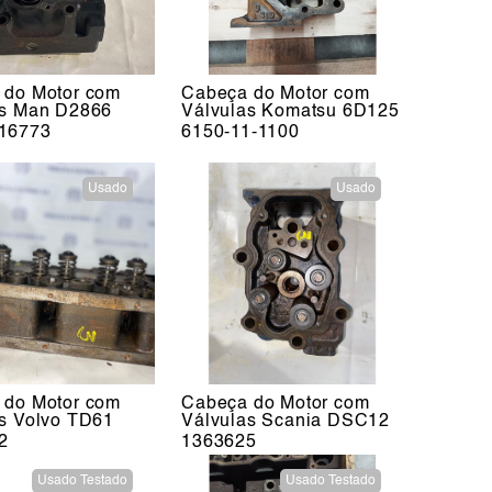
 do Motor com
Cabeça do Motor com
as Man D2866
Válvulas Komatsu 6D125
16773
6150-11-1100
Usado
Usado
 do Motor com
Cabeça do Motor com
s Volvo TD61
Válvulas Scania DSC12
2
1363625
Usado Testado
Usado Testado