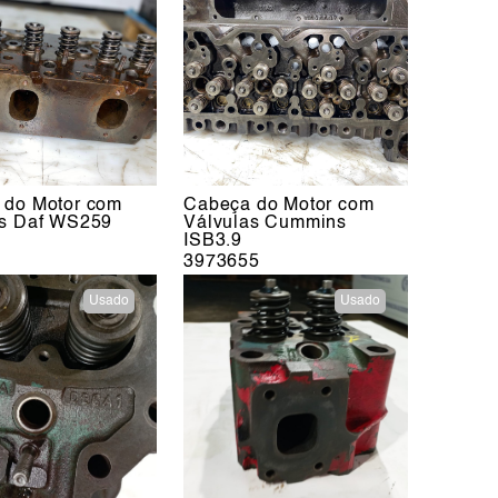
 do Motor com
Cabeça do Motor com
as Daf WS259
Válvulas Cummins
ISB3.9
3973655
Usado
Usado