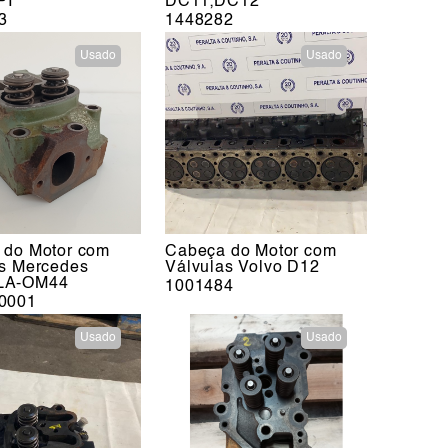
PI
DC11;DC12
3
1448282
Usado
Usado
 do Motor com
Cabeça do Motor com
as Mercedes
Válvulas Volvo D12
LA-OM44
1001484
0001
Usado
Usado