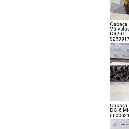
Cabeça 
Válvula
D926TI
926991
Cabeça 
DCI6 Mi
560062