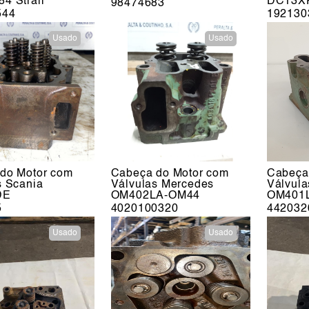
4 Strali
DC13X
98474683
544
192130
Usado
Usado
do Motor com
Cabeça do Motor com
Cabeça
s Scania
Válvulas Mercedes
Válvul
DE
OM402LA-OM44
OM401
5
4020100320
442032
Usado
Usado