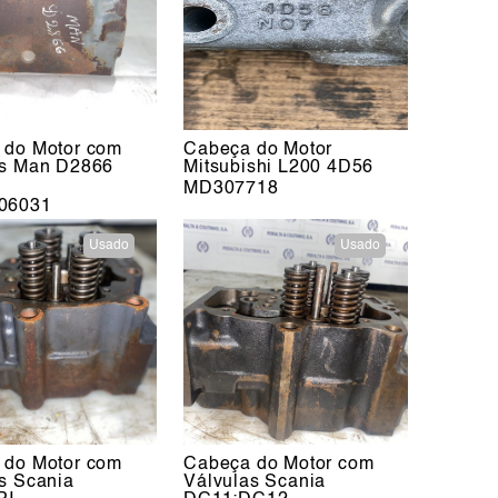
 do Motor com
Cabeça do Motor
as Man D2866
Mitsubishi L200 4D56
MD307718
06031
Usado
Usado
 do Motor com
Cabeça do Motor com
s Scania
Válvulas Scania