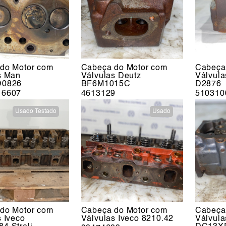
do Motor com
Cabeça do Motor com
Cabeça
s Man
Válvulas Deutz
Válvul
D0826
BF6M1015C
D2876
16607
4613129
510310
Usado Testado
Usado
do Motor com
Cabeça do Motor com
Cabeça
s Iveco
Válvulas Iveco 8210.42
Válvula