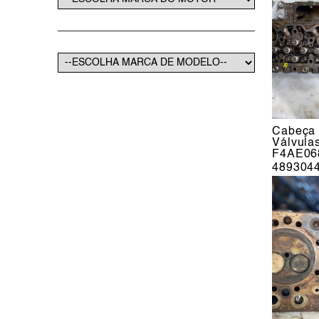
Cabeça 
Válvula
F4AE06
489304