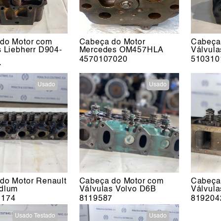
do Motor com
Cabeça do Motor
Cabeça
s Liebherr D904-
Mercedes OM457HLA
Válvul
4570107020
510310
7
Usado
Usado
do Motor Renault
Cabeça do Motor com
Cabeça
dlum
Válvulas Volvo D6B
Válvula
1174
8119587
819204
Usado Testado
Usado