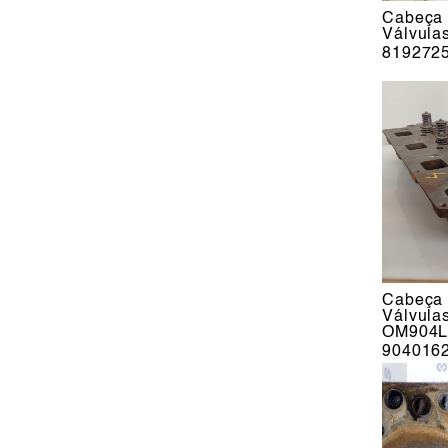
Cabeça 
Válvula
819272
Cabeça 
Válvula
OM904L
904016