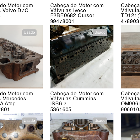
do Motor com
Cabeça do Motor com
Cabeça
s Volvo D7C
Válvulas Iveco
Válvula
F2BE0682 Cursor
TD121;
5
99478001
478903
Usado
Usado
do Motor com
Cabeça do Motor com
Cabeça
s Mercedes
Válvulas Cummins
Válvul
A Ateg
ISB6.7
OM906L
2801
5361605
906010
Usado
Usado