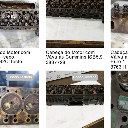
do Motor com
Cabeça do Motor com
Cabeça
s Iveco
Vávulas Cummins ISB5.9
Válvul
82C Tecto
Euro 1
3937729
4
376311
Usado Testado
Usado Testado