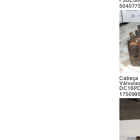
F3BE068
504077
Cabeça 
Válvula
DC16P
175099