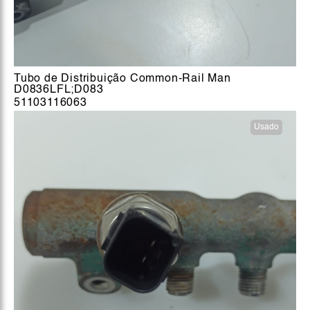
Tubo de Distribuição Common-Rail Man
D0836LFL;D083
51103116063
Usado