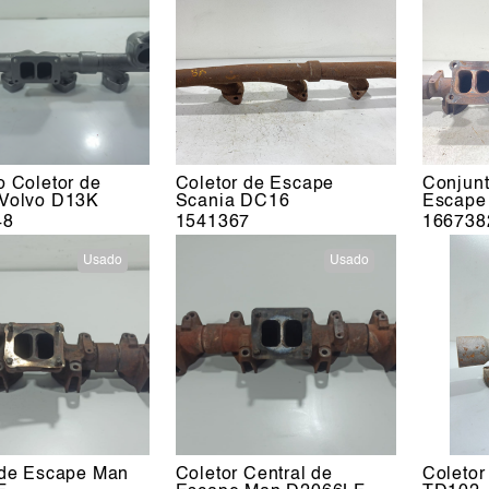
o Coletor de
Coletor de Escape
Conjunt
Volvo D13K
Scania DC16
Escape
48
1541367
166738
Usado
Usado
 de Escape Man
Coletor Central de
Coletor