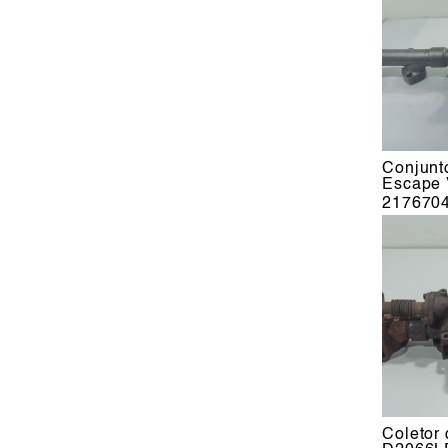
Conjunt
Escape 
217670
Coletor