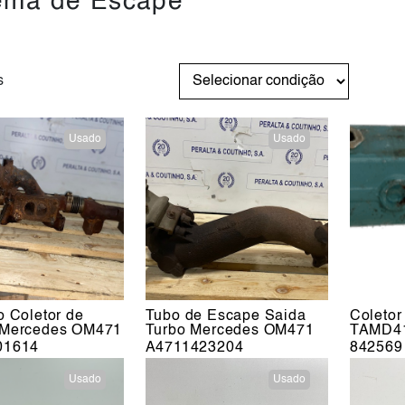
ema de Escape
s
Usado
Usado
o Coletor de
Tubo de Escape Saida
Coletor
 Mercedes OM471
Turbo Mercedes OM471
TAMD4
01614
A4711423204
842569
Usado
Usado