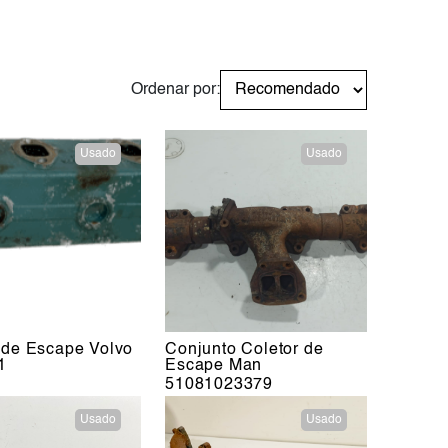
Ordenar por:
Usado
Usado
 de Escape Volvo
Conjunto Coletor de
1
Escape Man
51081023379
Usado
Usado