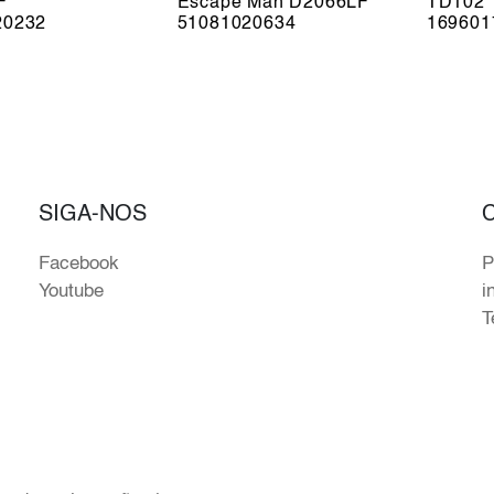
F
Escape Man D2066LF
TD102
20232
51081020634
169601
SIGA-NOS
Facebook
P
Youtube
i
T