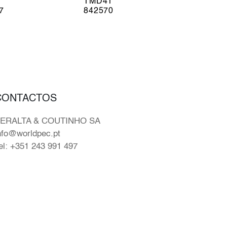
TMD41
7
842570
CONTACTOS
ERALTA & COUTINHO SA
nfo@worldpec.pt
el: +351 243 991 497