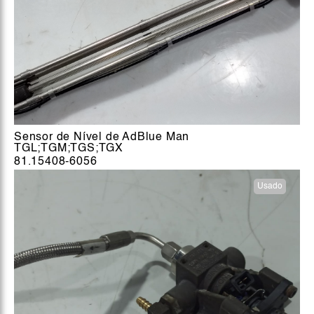
Sensor de Nível de AdBlue Man
TGL;TGM;TGS;TGX
81.15408-6056
Usado