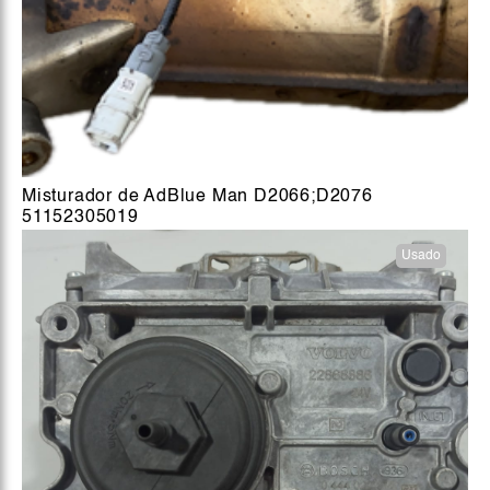
Misturador de AdBlue Man D2066;D2076
51152305019
Usado