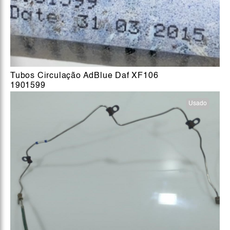
Tubos Circulação AdBlue Daf XF106
1901599
Usado