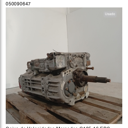
050090647
Usado