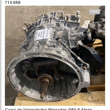
714.668
Usado