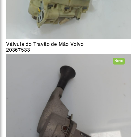
Válvula do Travão de Mão Volvo
20367533
Novo