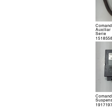
Comand
Auxiliar
Serie
151855
Comando
Suspen
191719