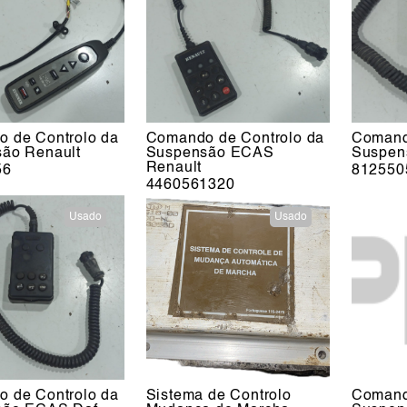
 de Controlo da
Comando de Controlo da
Comand
ão Renault
Suspensão ECAS
Suspen
Renault
56
812550
4460561320
Usado
Usado
 de Controlo da
Sistema de Controlo
Comand