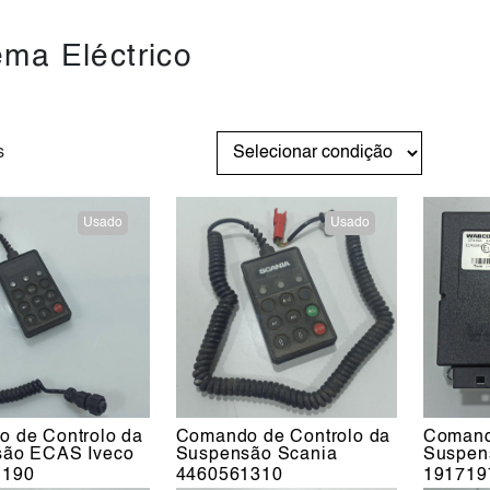
ema Eléctrico
s
Usado
Usado
 de Controlo da
Comando de Controlo da
Comand
são ECAS Iveco
Suspensão Scania
Suspen
1190
4460561310
191719