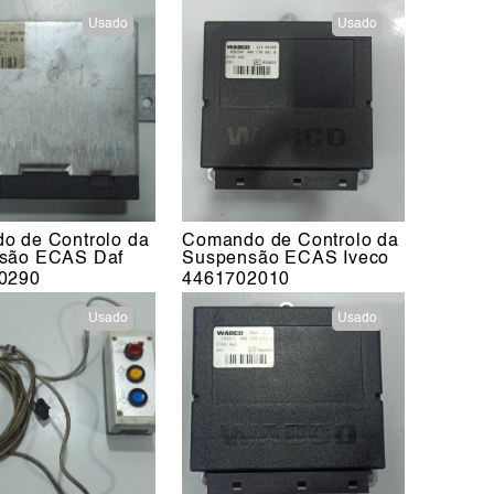
Usado
Usado
o de Controlo da
Comando de Controlo da
são ECAS Daf
Suspensão ECAS Iveco
0290
4461702010
Usado
Usado