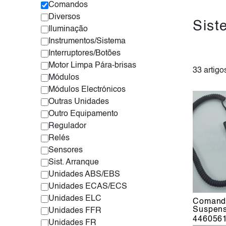
Comandos
Diversos
Sist
Iluminação
Instrumentos/Sistema
Interruptores/Botões
Motor Limpa Pára-brisas
33 artigo
Módulos
Módulos Electrónicos
Outras Unidades
Outro Equipamento
Regulador
Relés
Sensores
Sist. Arranque
Unidades ABS/EBS
Unidades ECAS/ECS
Unidades ELC
Comando
Suspen
Unidades FFR
446056
Unidades FR