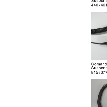
Suspen
440746
Comando
Suspens
815837