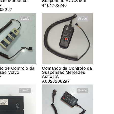
são Mercedes
Suspensão ECAS Man
A
4461702240
08297
Usado
Usado
o de Controlo da
Comando de Controlo da
são Volvo
Suspensão Mercedes
Actros;A
4
A0028208297
Usado
Usado