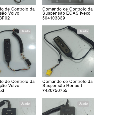
o de Controlo da
Comando de Controlo da
são Volvo
Suspensão ECAS Iveco
8P02
504103339
Usado
Usado
o de Controlo da
Comando de Controlo da
ção Volvo
Suspensão Renault
53
7420756755
Usado
Usado