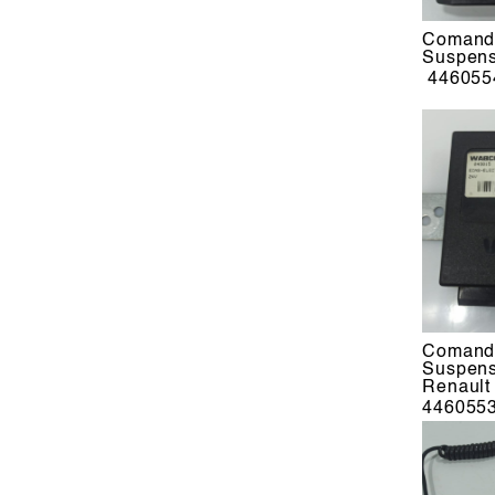
Comando
Suspen
446055
Comando
Suspen
Renault
446055