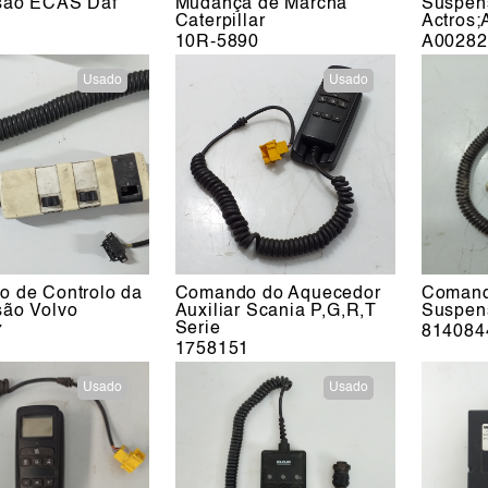
são ECAS Daf
Mudança de Marcha
Suspen
Caterpillar
Actros;
1
10R-5890
A00282
Usado
Usado
 de Controlo da
Comando do Aquecedor
Comand
ão Volvo
Auxiliar Scania P,G,R,T
Suspen
Serie
7
814084
1758151
Usado
Usado