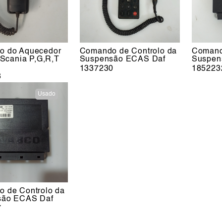
o do Aquecedor
Comando de Controlo da
Comand
 Scania P,G,R,T
Suspensão ECAS Daf
Suspen
1337230
185223
8
Usado
 de Controlo da
são ECAS Daf
7