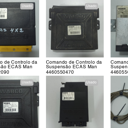
Usado
Usado
 de Controlo da
Comando de Controlo da
Comand
são ECAS Man
Suspensão ECAS Man
Suspen
2090
4460550470
446055
Usado
Usado