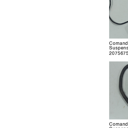
Comando
Suspens
207567
Comando