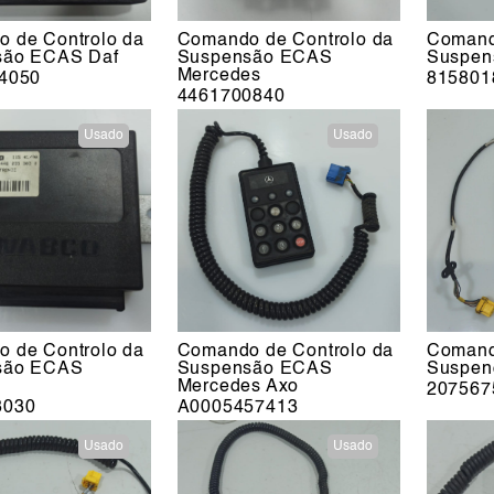
 de Controlo da
Comando de Controlo da
Comand
são ECAS Daf
Suspensão ECAS
Suspen
Mercedes
4050
815801
4461700840
Usado
Usado
 de Controlo da
Comando de Controlo da
Comand
são ECAS
Suspensão ECAS
Suspen
Mercedes Axo
207567
3030
A0005457413
Usado
Usado