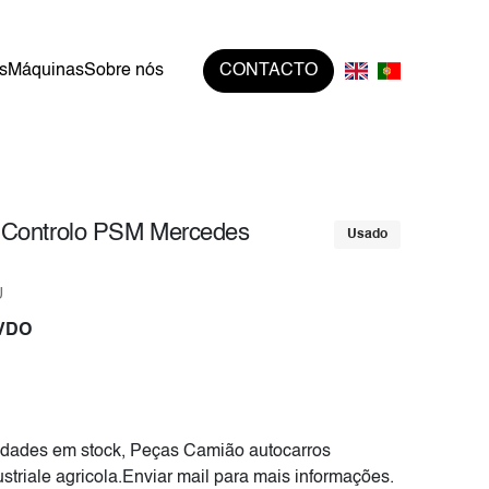
s
Máquinas
Sobre nós
CONTACTO
 Controlo PSM Mercedes
Usado
U
 VDO
dades em stock, Peças Camião autocarros
striale agricola.Enviar mail para mais informações.