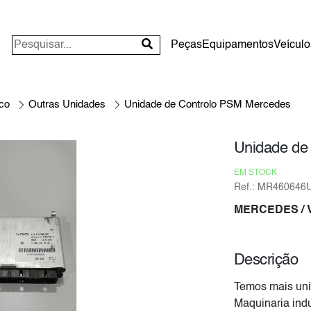
Peças
Equipamentos
Veículo
ico
Outras Unidades
Unidade de Controlo PSM Mercedes
Unidade de
EM STOCK
Ref.: MR460646
MERCEDES
/
Descrição
Temos mais uni
Maquinaria indu