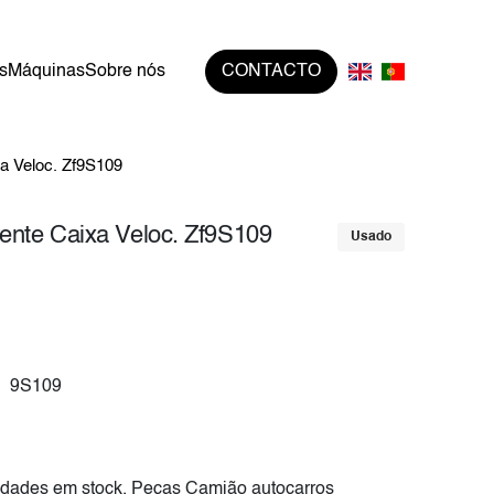
s
Máquinas
Sobre nós
CONTACTO
xa Veloc. Zf9S109
rente Caixa Veloc. Zf9S109
Usado
9S109
dades em stock, Peças Camião autocarros