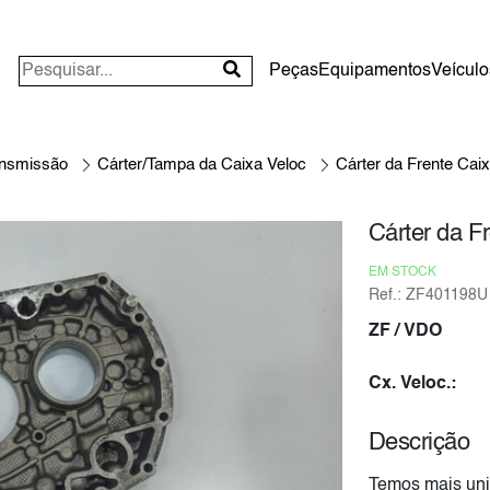
Peças
Equipamentos
Veículo
ansmissão
Cárter/Tampa da Caixa Veloc
Cárter da Frente Cai
Cárter da F
EM STOCK
Ref.: ZF401198U
ZF
/ VDO
Cx. Veloc.:
Descrição
Temos mais uni