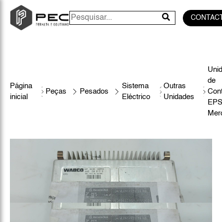
CONTAC
Uni
de
Página
Sistema
Outras
Peças
Pesados
Cont
inicial
Eléctrico
Unidades
EP
Mer