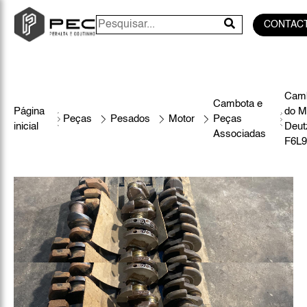
CONTAC
Cam
Cambota e
Página
do M
Peças
Pesados
Motor
Peças
inicial
Deut
Associadas
F6L9