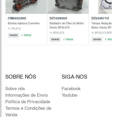
CM803238U
DZ102800U
DZ234871U
Bomba Injetora Cummins
Radiador de Óleo do Motor
Tampa Vedação de 
Deutz BF6L912
Motor Deutz BF4L9
🔧 F6L912
🔧 BF6L912
Usado
✓ Stock
Usado
✓ Stock
Usado
✓ Stock
SOBRE NÓS
SIGA-NOS
Sobre nós
Facebook
Informações de Envio
Youtube
Política de Privacidade
Termos e Condições de
Venda