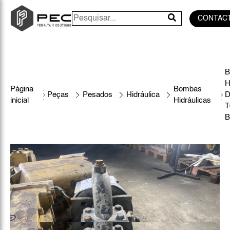
CONTAC
B
H
Página
Bombas
Peças
Pesados
Hidráulica
D
inicial
Hidráulicas
B