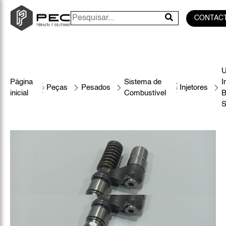
CONTAC
U
Página
Sistema de
I
Peças
Pesados
Injetores
inicial
Combustível
S