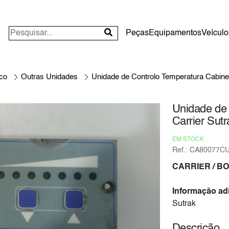
Peças
Equipamentos
Veículo
ico
Outras Unidades
Unidade de Controlo Temperatura Cabine 
Unidade de 
Carrier Sutr
EM STOCK
Ref.: CA80077C
CARRIER
/ B
Informação adi
Sutrak
Descrição