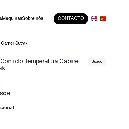
s
Máquinas
Sobre nós
CONTACTO
Carrier Sutrak
Controlo Temperatura Cabine
Usado
ak
U
OSCH
cional: