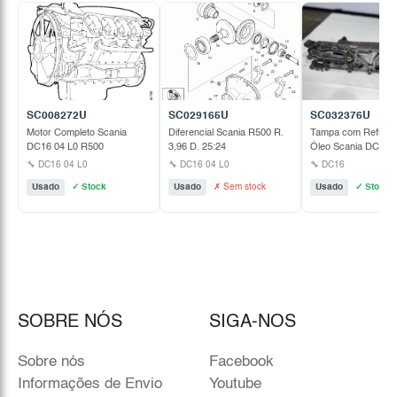
SC008272U
SC029165U
SC032376U
Motor Completo Scania
Diferencial Scania R500 R.
Tampa com Refriger
DC16 04 L0 R500
3,96 D. 25:24
Óleo Scania DC16
🔧 DC16 04 L0
🔧 DC16 04 L0
🔧 DC16
Usado
✓ Stock
Usado
✗ Sem stock
Usado
✓ Stock
SOBRE NÓS
SIGA-NOS
Sobre nós
Facebook
Informações de Envio
Youtube