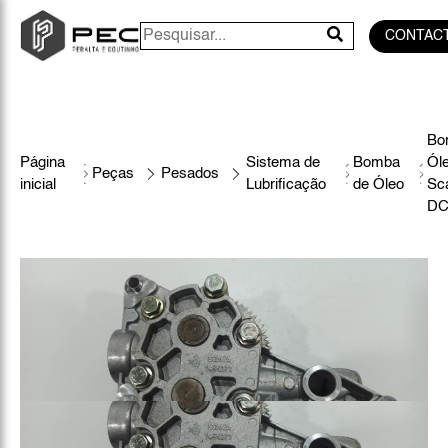
CONTAC
Bo
Página
Sistema de
Bomba
Ól
Peças
Pesados
inicial
Lubrificação
de Óleo
Sc
DC