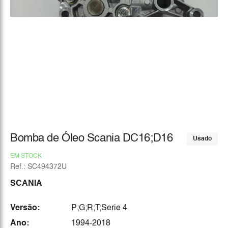
Bomba de Óleo Scania DC16;D16
Usado
EM STOCK
Ref.: SC494372U
SCANIA
Versão:
P;G;R;T;Serie 4
Ano:
1994-2018