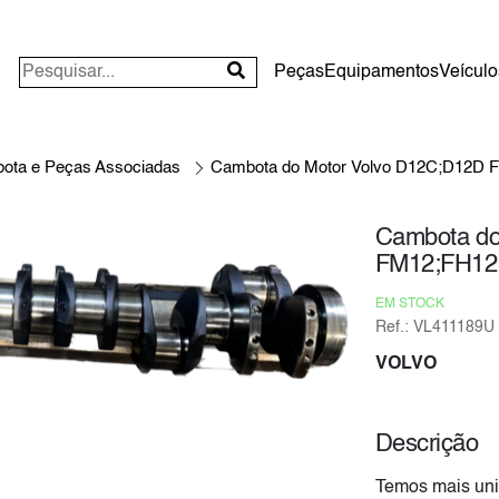
Peças
Equipamentos
Veículo
ota e Peças Associadas
Cambota do Motor Volvo D12C;D12D 
Cambota do
FM12;FH12
EM STOCK
Ref.: VL411189U
VOLVO
Descrição
Temos mais uni