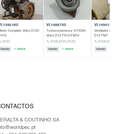
VL129518U
VL148873U
VL149412U
Motor Completo Volvo D12C
Turbocompressor GT4594
Ventilador com Núcleo Volv
FH12
Volvo D12 FH12;FM12
D12 FM7
🔧 D12C
🔧 D12A;D12C;D12D
🔧 D12A;D12C
Usado
✓ Stock
Usado
✓ Stock
Usado
✓ Stock
CONTACTOS
ERALTA & COUTINHO SA
nfo@worldpec.pt