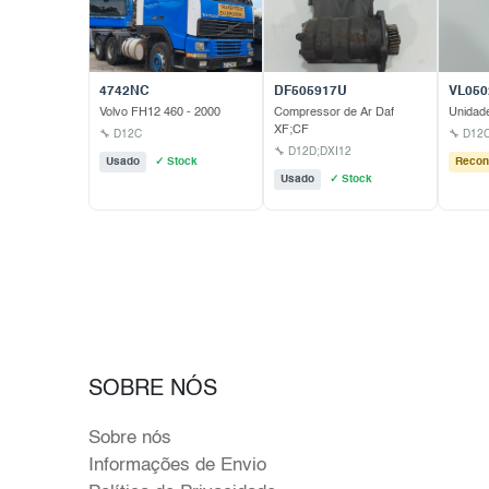
4742NC
DF505917U
VL05
Volvo FH12 460 - 2000
Compressor de Ar Daf
Unidade
XF;CF
🔧 D12C
🔧 D12
🔧 D12D;DXI12
Usado
✓ Stock
Recon
Usado
✓ Stock
SOBRE NÓS
Sobre nós
Informações de Envio