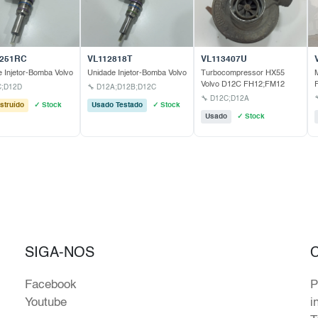
0251RC
VL112818T
VL113407U
 Injetor-Bomba Volvo
Unidade Injetor-Bomba Volvo
Turbocompressor HX55
Volvo D12C FH12;FM12
C;D12D
🔧 D12A;D12B;D12C
🔧 D12C;D12A
struído
✓ Stock
Usado Testado
✓ Stock
Usado
✓ Stock
SIGA-NOS
Facebook
P
Youtube
i