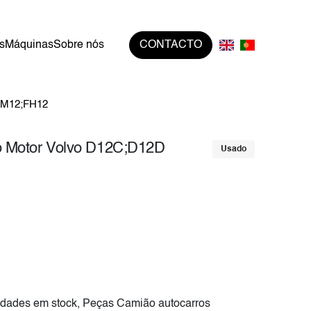
s
Máquinas
Sobre nós
CONTACTO
FM12;FH12
 Motor Volvo D12C;D12D
Usado
dades em stock, Peças Camião autocarros