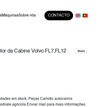
s
Máquinas
Sobre nós
CONTACTO
etor da Cabine Volvo FL7;FL12
Novo
dades em stock, Peças Camião autocarros
striale agricola.Enviar mail para mais informações.