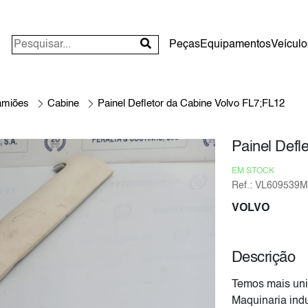
Peças
Equipamentos
Veículo
amiões
Cabine
Painel Defletor da Cabine Volvo FL7;FL12
Painel Defl
EM STOCK
Ref.: VL609539M
VOLVO
Descrição
Temos mais uni
Maquinaria indu