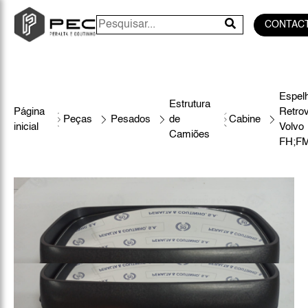
CONTAC
Espel
Estrutura
Página
Retrov
Peças
Pesados
de
Cabine
inicial
Volvo
Camiões
FH;F