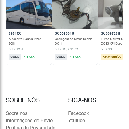
8951XC
SC001001U
SC009728R
Autocarro Scania Irizar -
Cablagem de Motor Scania
Turbo Garrett GT45
2001
DC11
DC13 XPI Euro 6
🔧 DC1201
🔧 DC11;DC11.02
🔧 DC13
Usado
✓ Stock
Usado
✓ Stock
Reconstruído
✓ 
SOBRE NÓS
SIGA-NOS
Sobre nós
Facebook
Informações de Envio
Youtube
Política de Privacidade