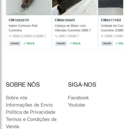
CM120231U
CM361605U
CM921776U
Injetor Common-Rail
Cabeça do Motor com
Unidade de Control
Cummins
Válvulas Cummins ISB6.7
Cummins QSB6.7;Q
🔧 QSB4.5;QSB5.9;QSB6.7
🔧 ISB6.7;QSB6.7
Usado
✓ Stock
Usado
✓ Stock
Usado
✓ Stock
SOBRE NÓS
SIGA-NOS
Sobre nós
Facebook
Informações de Envio
Youtube
Política de Privacidade
Termos e Condições de
Venda