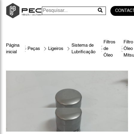
CONTAC
Filtros
Filtro
Página
Sistema de
Peças
Ligeiros
de
Óleo
inicial
Lubrificação
Óleo
Mitsu