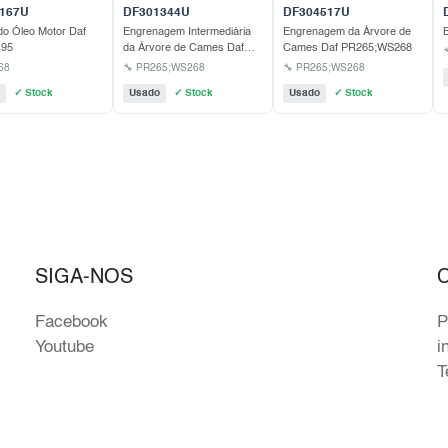
167U
DF301344U
DF304517U
do Óleo Motor Daf
Engrenagem Intermediária
Engrenagem da Árvore de
B
 95
da Árvore de Cames Daf
Cames Daf PR265;WS268
PR265;WS268
68
🔧 PR265;WS268
🔧 PR265;WS268
✓ Stock
Usado
✓ Stock
Usado
✓ Stock
SIGA-NOS
Facebook
P
Youtube
i
T