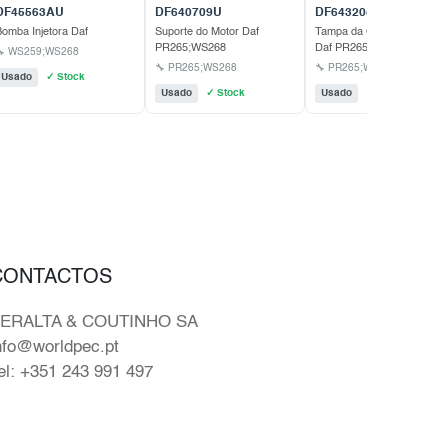
DF45563AU
DF640709U
DF643205U
omba Injetora Daf
Suporte do Motor Daf
Tampa da Cabeça do Moto
PR265;WS268
Daf PR265;WS268
🔧 WS259;WS268
🔧 PR265;WS268
🔧 PR265;WS268
Usado
✓ Stock
Usado
✓ Stock
Usado
✓ Stock
CONTACTOS
ERALTA & COUTINHO SA
nfo@worldpec.pt
el: +351 243 991 497