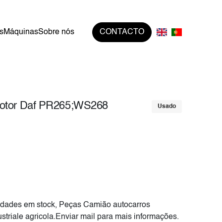
s
Máquinas
Sobre nós
CONTACTO
Motor Daf PR265;WS268
Usado
dades em stock, Peças Camião autocarros
striale agricola.Enviar mail para mais informações.