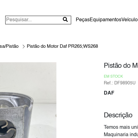
Peças
Equipamentos
Veículo
sa/Pistão
Pistão do Motor Daf PR265;WS268
Pistão do 
EM STOCK
Ref.: DF98905U
DAF
Descrição
Temos mais uni
Maquinaria indu