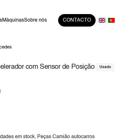
s
Máquinas
Sobre nós
CONTACTO
rcedes
elerador com Sensor de Posição
Usado
U
dades em stock, Peças Camião autocarros