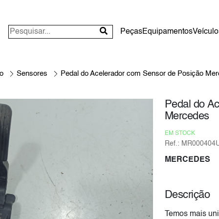
Peças
Equipamentos
Veículo
o
Sensores
Pedal do Acelerador com Sensor de Posição Me
Pedal do Ac
Mercedes
EM STOCK
Ref.: MR000404
MERCEDES
Descrição
Temos mais uni