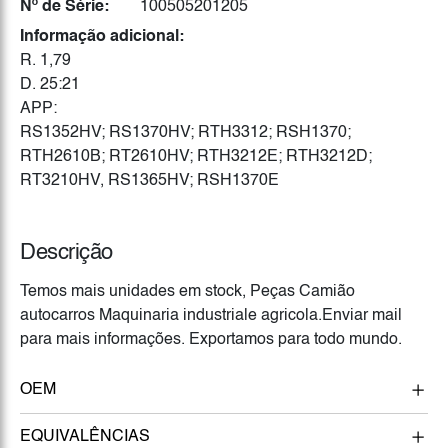
Nº de Série:
100505201205
Informação adicional:
R. 1,79
D. 25:21
APP:
RS1352HV; RS1370HV; RTH3312; RSH1370;
RTH2610B; RT2610HV; RTH3212E; RTH3212D;
RT3210HV, RS1365HV; RSH1370E
Descrição
Temos mais unidades em stock, Peças Camião
autocarros Maquinaria industriale agricola.Enviar mail
para mais informações. Exportamos para todo mundo.
OEM
EQUIVALÊNCIAS