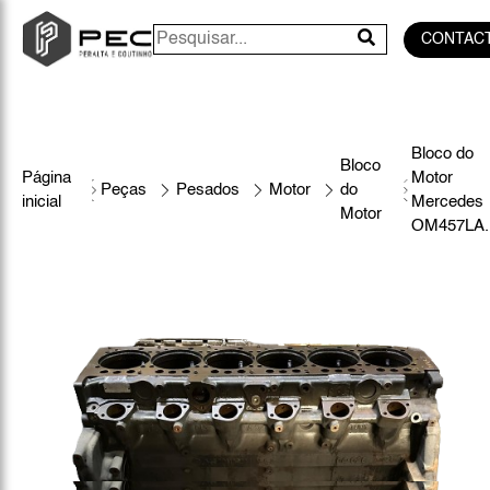
CONTAC
Bloco do
Bloco
Página
Motor
Peças
Pesados
Motor
do
inicial
Mercedes
Motor
OM457LA.I