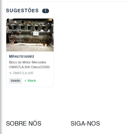
SUGESTÕES
1
MR45701508U
Bloco do Motor Mercedes
OM457LA.III/6 Citaro(O530)
🔧 OM457LA.III/6
Usado
✓ Stock
SOBRE NÓS
SIGA-NOS