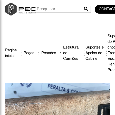
CONTAC
Sup
do P
Estrutura
Suportes e
cho
Página
Peças
Pesados
de
Apoios de
Fren
inicial
Camiões
Cabine
Esq
Rena
Pre